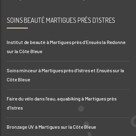
aquabiking martigues
pédicure côte bleue
manucure martigues
massage martigues
SOINS BEAUTÉ MARTIGUES PRÈS D'ISTRES
soins visage ensuès la redonne
anti âge istres
bronzage istres
manucure côte bleue
minceur ensues la redonne
minceur martigues
minceur istres
Institut de beauté à Martigues près d’Ensuès la Redonne
sauna côte bleue
sauna istres
centre de bien être martigues
sur la Côte Bleue
centre de bien être istres
soins visage martigues
aquafit martigues
Soins minceur à Martigues près d’Istres et Ensuès sur la
absolut sun
uv istres
uv côte bleue
Côte Bleue
uv martigues
centre de bien être côte bleue
pédicure martigues
aquabiking cote bleue
soins visage côte bleue
aquafit istres
Faire du vélo dans l’eau, aquabiking à Martigues près
anti âge côte bleue
minceur côte bleue
anti âge martigues
d’Istres
sauna ensuès la redonne
pédicure ensuès la redonne
pédicure istres
manucure ensuès la redonne
Bronzage UV à Martigues sur la Côte Bleue
massage côte bleue
bronzage martigues
manucure istres