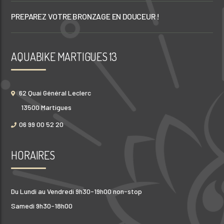
massage istres
uv ensuès la redonne
PREPAREZ VOTRE BRONZAGE EN DOUCEUR !
bronzage ensuès la redonne
centre de bien être ensues la redonne
AQUABIKE MARTIGUES 13
62 Quai Général Leclerc
13500 Martigues
06 99 00 52 20
HORAIRES
Du Lundi au Vendredi 9h30-19h00 non-stop
Samedi 9h30-18h00