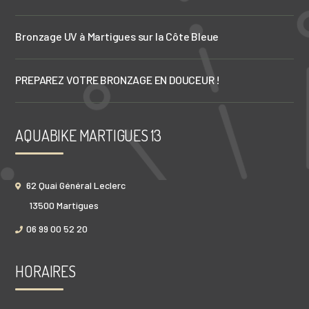
manucure martigues
anti âge côte bleue
minceur istres
sauna côte bleue
centre de bien être côte bleue
Bronzage UV à Martigues sur la Côte Bleue
aquabiking martigues
sauna ensuès la redonne
aquabiking cote bleue
aquafit martigues
sauna martigues
PREPAREZ VOTRE BRONZAGE EN DOUCEUR !
pédicure ensuès la redonne
uv côte bleue
soins visage côte bleue
centre de bien être martigues
AQUABIKE MARTIGUES 13
massage martigues
62 Quai Général Leclerc
13500 Martigues
06 99 00 52 20
HORAIRES