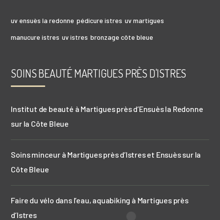
uv ensuès la redonne
pédicure istres
uv martigues
manucure istres
uv istres
bronzage côte bleue
soins visage martigues
anti âge martigues
centre de bien être istres
SOINS BEAUTÉ MARTIGUES PRÈS D'ISTRES
bronzage istres
manucure côte bleue
massage istres
sauna istres
minceur martigues
massage côte bleue
bronzage martigues
Institut de beauté à Martigues près d’Ensuès la Redonne
centre de bien être ensues la redonne
sur la Côte Bleue
bronzage ensuès la redonne
manucure ensuès la redonne
minceur côte bleue
Soins minceur à Martigues près d’Istres et Ensuès sur la
pédicure côte bleue
anti âge istres
Côte Bleue
aquafit côte bleue
soins visage ensuès la redonne
soins visage istres
massage ensuès la redonne
aquafit istres
Faire du vélo dans l’eau, aquabiking à Martigues près
pédicure martigues
absolut sun
minceur ensues la redonne
d’Istres